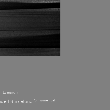
Lampion
rn
Ornamental
Güell Barcelona