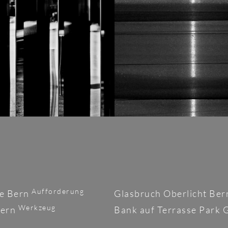
Aufforderung
se Bern
Glasbruch Oberlicht Be
Werkzeug
Bern
Bank auf Terrasse Park 