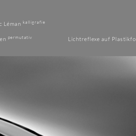
kalligrafie
ac Léman
permutativ
ken
Lichtreflexe auf Plastikf