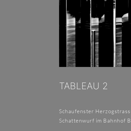
TABLEAU 2
Schaufenster Herzogstras
Schattenwurf im Bahnhof 