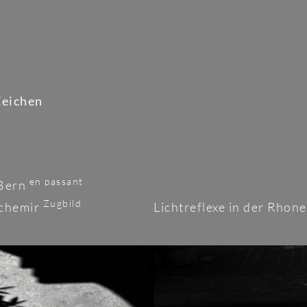
Zeichen
en passant
 Bern
Zugbild
schemir
Lichtreflexe in der Rhon