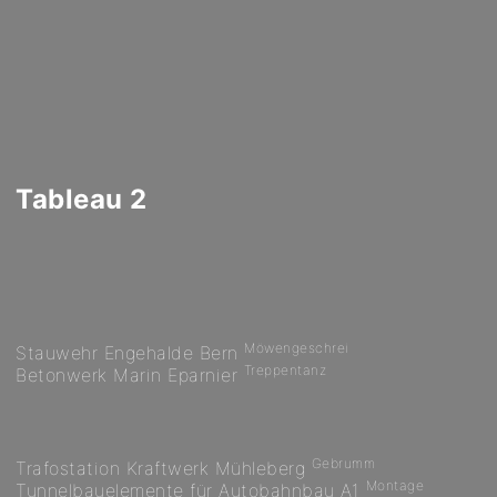
Tableau 2
Möwengeschrei
Stauwehr Engehalde Bern
Treppentanz
Betonwerk Marin Eparnier
Gebrumm
Trafostation Kraftwerk Mühleberg
Montage
Tunnelbauelemente für Autobahnbau A1