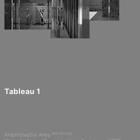
Tableau 1
Verführung
Amphitheatre Arles
Eintritt