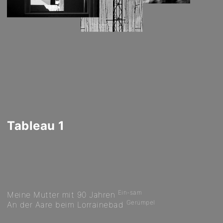
Tableau 1
Ein-sam
Meine Mutter mit 90 Jahren
Gerümpel
An der Aare beim Lorrainebad