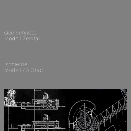
Querschnitte
Modell Zenital
Isometrie
Modell 45 Grad