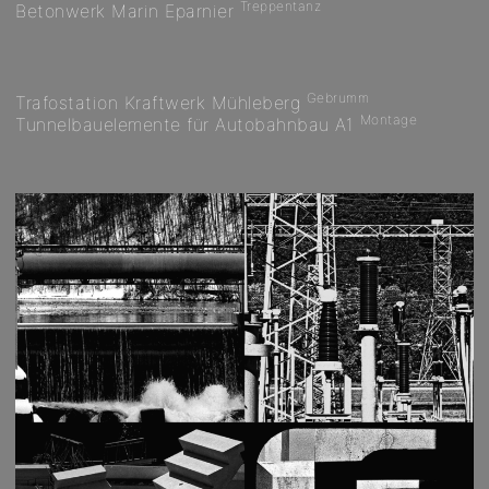
Treppentanz
Betonwerk Marin Eparnier
Gebrumm
Trafostation Kraftwerk Mühleberg
Montage
Tunnelbauelemente für Autobahnbau A1