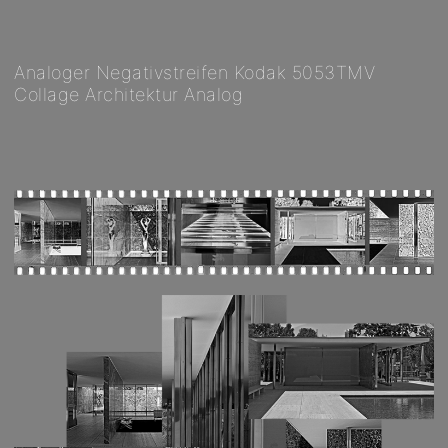
Analoger Negativstreifen Kodak 5053TMV
Collage Architektur Analog