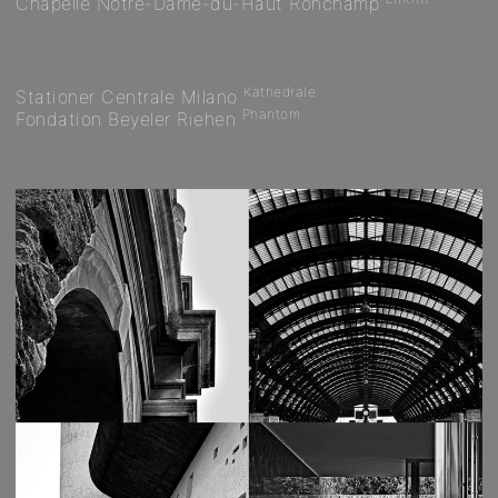
Chapelle Notre-Dame-du-Haut Ronchamp
Kathedrale
Stationer Centrale Milano
Phantom
Fondation Beyeler Riehen