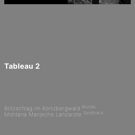
Tableau 2
Wunde
Blitzschlag im Könizbergwald
Sandträne
Montana Manjeche Lanzarote