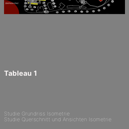
Tableau 1
Studie Grundriss Isometrie
Studie Querschnitt und Ansichten Isometrie