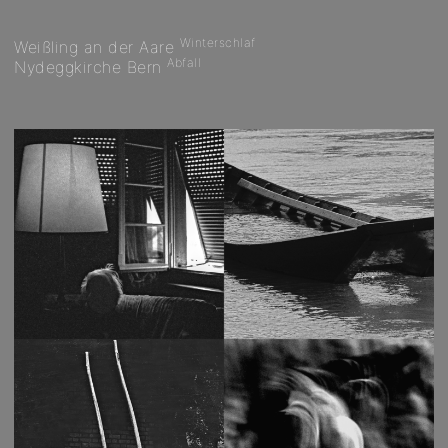
Winterschlaf
Weißling an der Aare
Abfall
Nydeggkirche Bern