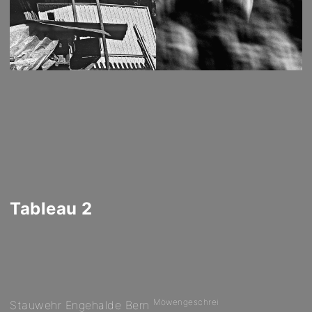
Tableau 2
Möwengeschrei
Stauwehr Engehalde Bern