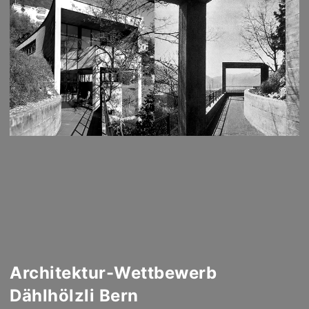
Architektur-Wettbewerb
Dählhölzli Bern