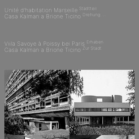
Stadtteil
Unité d’habitation Marseille
Drehung…..
Casa Kalman a Brione Ticino
Erhaben
Viila Savoye à Poissy bei Paris
Zur Stadt
Casa Kalman a Brione Ticino